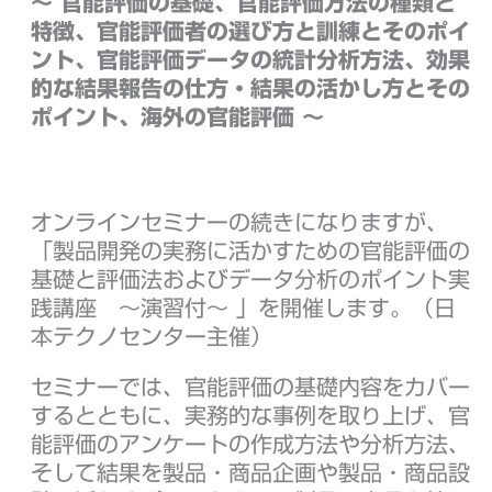
～ 官能評価の基礎、官能評価方法の種類と
特徴、官能評価者の選び方と訓練とそのポイ
ント、官能評価データの統計分析方法、効果
的な結果報告の仕方・結果の活かし方とその
ポイント、海外の官能評価 ～
オンラインセミナーの続きになりますが、
「製品開発の実務に活かすための官能評価の
基礎と評価法およびデータ分析のポイント実
践講座 ～演習付～ 」を開催します。（日
本テクノセンター主催）
セミナーでは、官能評価の基礎内容をカバー
するとともに、実務的な事例を取り上げ、官
能評価のアンケートの作成方法や分析方法、
そして結果を製品・商品企画や製品・商品設