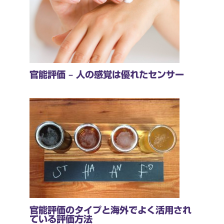
官能評価 – 人の感覚は優れたセンサー
官能評価のタイプと海外でよく活用され
ている評価方法