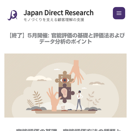
内
Japan Direct Research
容
を
モノづくりを支える顧客理解の支援
ス
キ
【終了】5月開催: 官能評価の基礎と評価法および
ッ
データ分析のポイント
プ