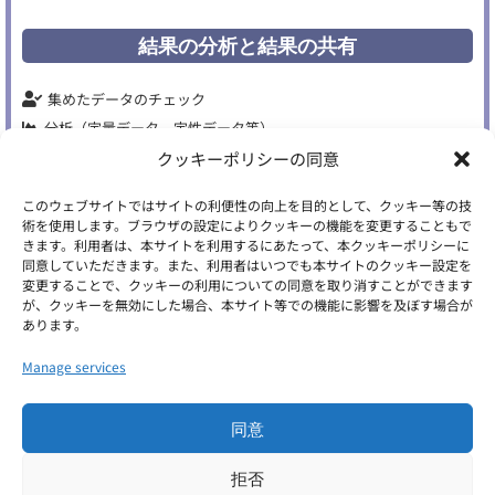
結果の分析と結果の共有
集めたデータのチェック
分析（定量データ、定性データ等）
結果のまとめと結果の共有、そして次へのアクションへのつなぎ
クッキーポリシーの同意
このウェブサイトではサイトの利便性の向上を目的として、クッキー等の技
弊社は、ものやサービスを生み出すユーザーリサーチの体制づくりやリサーチ
術を使用します。ブラウザの設定によりクッキーの機能を変更することもで
きます。利用者は、本サイトを利用するにあたって、本クッキーポリシーに
スキル向上のサポートをしています。
同意していただきます。また、利用者はいつでも本サイトのクッキー設定を
リサーチ研修や官能評価の仕組みづくり等のご相談がありましたら、お気軽に
変更することで、クッキーの利用についての同意を取り消すことができます
が、クッキーを無効にした場合、本サイト等での機能に影響を及ぼす場合が
お問い合わせください。
あります。
Manage services
お問い合わせはこちら
同意
© 2026 Japan Direct Research Ltd. All Rights
拒否
Reserved