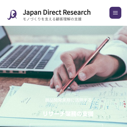
内
Japan Direct Research
容
を
モノづくりを支える顧客理解の支援
ス
キ
ッ
プ
商品開発実務に活用する
リサーチ業務の支援