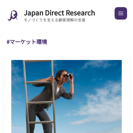
内
Japan Direct Research
容
を
モノづくりを支える顧客理解の支援
ス
キ
#マーケット環境
ッ
プ
マ
ー
ケ
ッ
ト
環
境
を
観
る