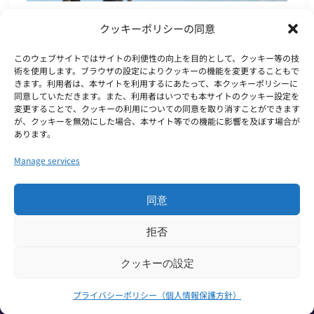
–
マーケット環境を観る – PESTEL分析
クッキーポリシーの同意
PESTEL
分
このウェブサイトではサイトの利便性の向上を目的として、クッキー等の技
続く»
術を使用します。ブラウザの設定によりクッキーの機能を変更することもで
析
きます。利用者は、本サイトを利用するにあたって、本クッキーポリシーに
市場・トレンド
同意していただきます。また、利用者はいつでも本サイトのクッキー設定を
変更することで、クッキーの利用についての同意を取り消すことができます
が、クッキーを無効にした場合、本サイト等での機能に影響を及ぼす場合が
グローバルビジネスとリサーチについて取り上げてい
あります。
ます。今回は、第一弾として、マクロな視点でのマー
ケットリサーチです。
Manage services
同意
© 2026 Japan Direct Research Ltd. All Rights
拒否
Reserved
クッキーの設定
プライバシーポリシー（個人情報保護方針）
プライバシーポリシー（個人情報保護方針）